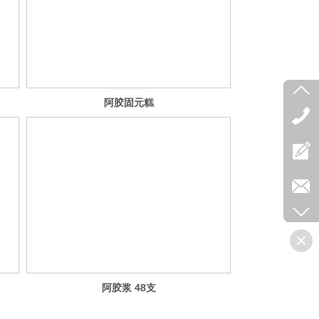
阿胶固元糕
阿胶浆 48支