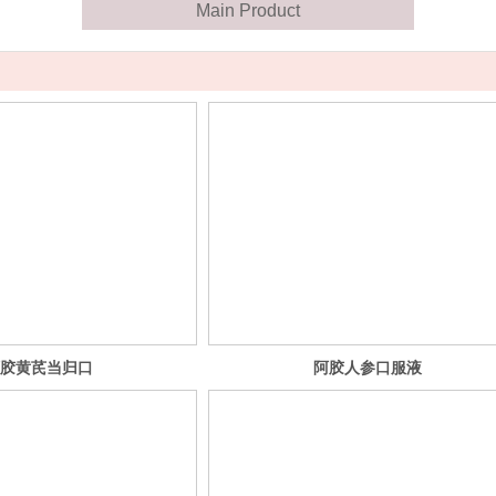
Main Product
胶黄芪当归口
阿胶人参口服液
服液 改善缺铁
增强免疫力
性贫血