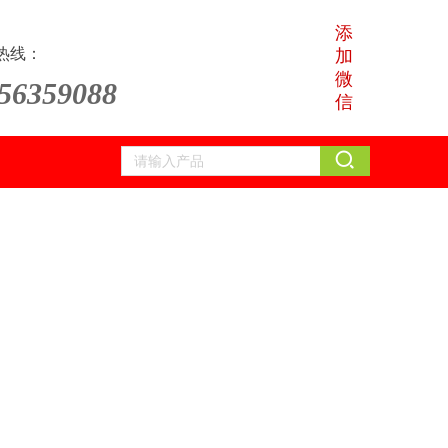
添
热线：
加
微
56359088
信