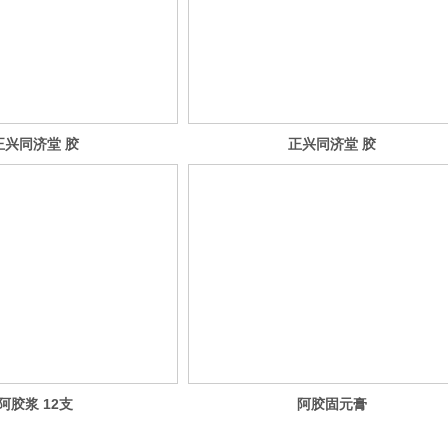
正兴同济堂 胶
正兴同济堂 胶
堂牌阿胶人参
芝堂牌阿胶人参
口服液
口服液
阿胶浆 12支
阿胶固元膏