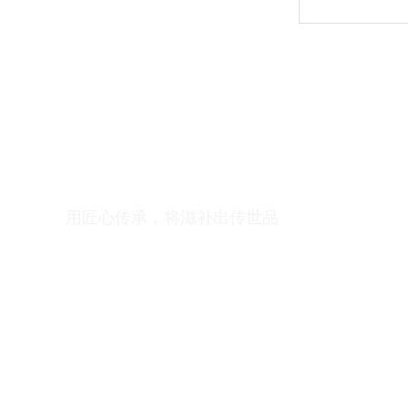
匠
心传承
用匠心传承，将滋补出传世品