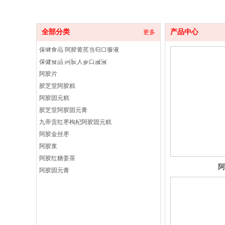
全部分类
产品中心
更多
保健食品 阿胶黄芪当归口服液
PRODUCTS
保健食品 阿胶人参口服液
阿胶片
胶芝堂阿胶糕
阿胶固元糕
胶芝堂阿胶固元膏
九帝贡红枣枸杞阿胶固元糕
阿胶金丝枣
阿胶浆
阿胶红糖姜茶
阿
阿胶固元膏