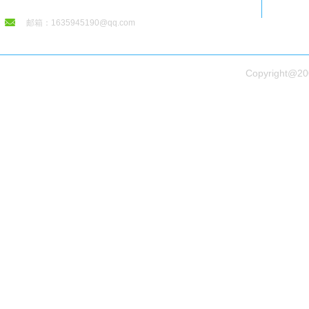
邮箱：1635945190@qq.com
Copyright@