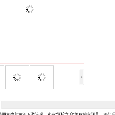
收藏
美丽富饶的黄河下游沿岸，素有“阿胶之乡”美称的东阿县，四处