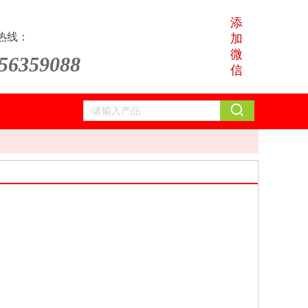
添
热线：
加
微
56359088
信