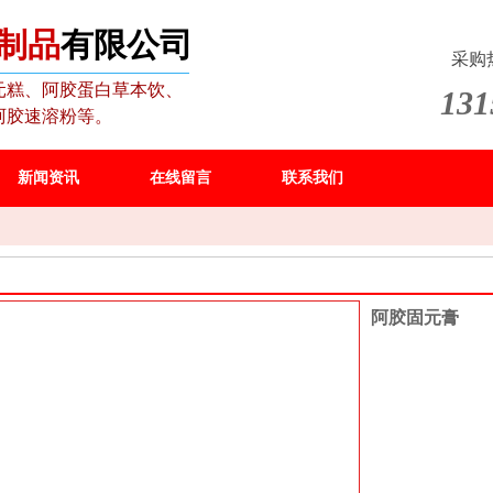
制品
有限公司
采购
元糕、阿胶蛋白草本饮、
131
阿胶速溶粉等。
新闻资讯
在线留言
联系我们
阿胶固元膏