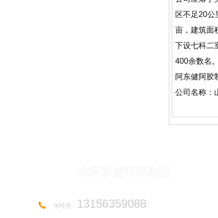
区不足20公
亩，建筑面
下设七科二
400余数
阿东健阿胶
公司名称：
东阿东健阿胶制品
13156359088
张经理：