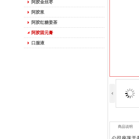
阿胶金丝枣
阿胶浆
阿胶红糖姜茶
阿胶固元膏
口服液
商品说明
公司座落于